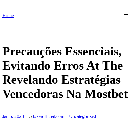
Skip
to
content
Home
Precauções Essenciais,
Evitando Erros At The
Revelando Estratégias
Vencedoras Na Mostbet
Jan 5, 2023
—
lokerofficial.com
in
Uncategorized
by