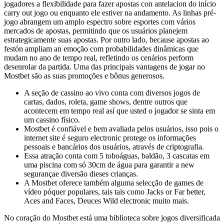
jogadores a flexibilidade para fazer apostas con antelacion do início
carry out jogo ou enquanto ele estiver na andamento. As linhas pré-
jogo abrangem um amplo espectro sobre esportes com vários
mercados de apostas, permitindo que os usuários planejem
estrategicamente suas apostas. Por outro lado, because apostas ao
festón ampliam an emoção com probabilidades dinâmicas que
mudam no ano de tempo real, refletindo os cenários perform
desenrolar da partida. Uma das principais vantagens de jogar no
Mostbet são as suas promoções e bônus generosos.
A seção de cassino ao vivo conta com diversos jogos de
cartas, dados, roleta, game shows, dentre outros que
acontecem em tempo real así que usted o jogador se sinta em
um cassino físico.
Mostbet é confiável e bem avaliada pelos usuários, isso pois o
internet site é seguro electronic protege os informações
pessoais e bancários dos usuários, através de criptografia.
Essa atração conta com 5 toboáguas, baldão, 3 cascatas em
uma piscina com só 30cm de água para garantir a new
segurançae diversão dieses crianças.
A Mostbet oferece também alguma selecção de games de
vídeo póquer populares, tais tais como Jacks or Far better,
Aces and Faces, Deuces Wild electronic muito mais.
No coração do Mostbet está uma biblioteca sobre jogos diversificada