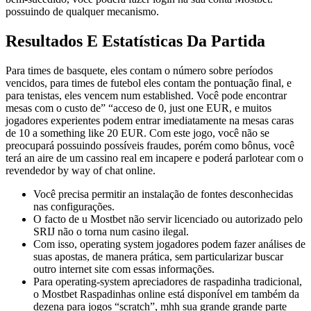
possuindo de qualquer mecanismo.
Resultados E Estatísticas Da Partida
Para times de basquete, eles contam o número sobre períodos
vencidos, para times de futebol eles contam the pontuação final, e
para tenistas, eles vencem num established. Você pode encontrar
mesas com o custo de” “acceso de 0, just one EUR, e muitos
jogadores experientes podem entrar imediatamente na mesas caras
de 10 a something like 20 EUR. Com este jogo, você não se
preocupará possuindo possíveis fraudes, porém como bônus, você
terá an aire de um cassino real em incapere e poderá parlotear com o
revendedor by way of chat online.
Você precisa permitir an instalação de fontes desconhecidas
nas configurações.
O facto de u Mostbet não servir licenciado ou autorizado pelo
SRIJ não o torna num casino ilegal.
Com isso, operating system jogadores podem fazer análises de
suas apostas, de manera prática, sem particularizar buscar
outro internet site com essas informações.
Para operating-system apreciadores de raspadinha tradicional,
o Mostbet Raspadinhas online está disponível em também da
dezena para jogos “scratch”, mhh sua grande grande parte