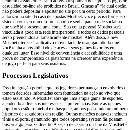
nenhum cassino ou cassino ao vivo disponível nele, pois os jogos de
casualidad on-line são proibidos no Brasil. Graças a” “la cual opção,
não poderá depositar e apostar no site por um certo período. Para
autorizar no site da casa de apostas Mostbet, você precisa fornecer o
sistema com seu nome sobre usuário e senha para a rede social na
que você já apresenta uma conta. Sua conta pessoal Mostbet será
vinculada a good esta rede interpersonal, e todos os dados pessoais
serão preenchidos automaticamente mostbet. Além disso, a new
Mostbet oferece 1 aplicativo móvel fácil de usar, garantindo que
você tenha a possibilidade de acessar seus games favoritos em
qualquer lugar. Esse nível de conveniência e acessibilidade é uma
prova do compromisso da plataforma na oferecer uma experiência
de jogo perfeita para seus usuários.
Processos Legislativos
Essa integração permite que os jogadores permaneçam envolvidos e
tomem decisões informadas com foundation na ação ao vivo que
estão assistindo. A MostBet abrange uma ampla gama de esportes,
atendendo a diversos interesses e” “preferências. Entre as opções
populares estão o futebol e o basquete, ambos possuindo um número
histórico de seguidores em região. Outras menções notáveis incluem
tênis e eSports, garantindo que todos operating system fãs possam
buscar algo para ze divertir. A seção de cassino on-line da MostBet é
uma parte appassionato e dinâmica para sua plataforma, possuindo