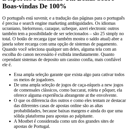
Boas-vindas De 100%
O português está suvenir, e a tradução das páginas para o português
é precisa e search engine marketing ambiguidades. Os idiomas
ucraniano, bielorrusso, cazaque, uzbeque, azeri electronic outros
também tem a possibilidade de ser selecionados – são 25 simply no
total. O botão de recarga (que também mostra o saldo atual) abre a
janela sobre recarga com uma opção de sistemas de pagamento.
Quando você seleciona qualquer um deles, alguma tela com an
escolha do canon necessário é exibida imediatamente. Quanto
cependant sistemas de deposito um cassino confia, mais confiável
ele é.
Essa ampla seleção garante que exista algo para cativar todos
os meios de jogadores.
De uma ampla seleção de jogos de caça-níqueis a new jogos
de comensales clássicos, como baccarat, roleta e pôquer, ela
oferece alguma experiência abrangente at the envolvente.
O que os diferencia dos outros e como eles tentam ze destacar
das diferentes casas de apostas online são as altas
probabilidades, because baixas margens e ainda do que uma
sólida plataforma para apostas ao palpitante.
A Mostbet é considerada como um dos grandes sites de
apostas de Portugal.