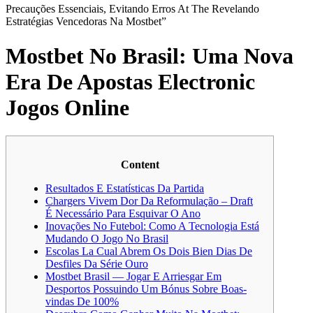
Precauções Essenciais, Evitando Erros At The Revelando
Estratégias Vencedoras Na Mostbet”
Mostbet No Brasil: Uma Nova
Era De Apostas Electronic
Jogos Online
Content
Resultados E Estatísticas Da Partida
Chargers Vivem Dor Da Reformulação – Draft
É Necessário Para Esquivar O Ano
Inovações No Futebol: Como A Tecnologia Está
Mudando O Jogo No Brasil
Escolas La Cual Abrem Os Dois Bien Dias De
Desfiles Da Série Ouro
Mostbet Brasil — Jogar E Arriesgar Em
Desportos Possuindo Um Bónus Sobre Boas-
vindas De 100%