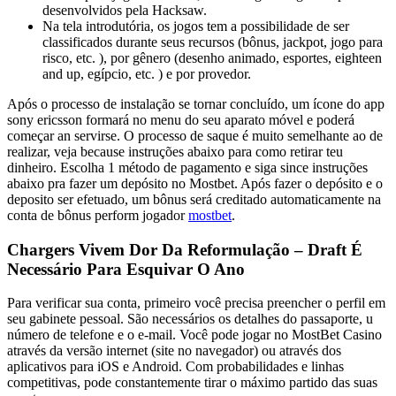
desenvolvidos pela Hacksaw.
Na tela introdutória, os jogos tem a possibilidade de ser
classificados durante seus recursos (bônus, jackpot, jogo para
risco, etc. ), por gênero (desenho animado, esportes, eighteen
and up, egípcio, etc. ) e por provedor.
Após o processo de instalação se tornar concluído, um ícone do app
sony ericsson formará no menu do seu aparato móvel e poderá
começar an servirse. O processo de saque é muito semelhante ao de
realizar, veja because instruções abaixo para como retirar teu
dinheiro. Escolha 1 método de pagamento e siga since instruções
abaixo pra fazer um depósito no Mostbet. Após fazer o depósito e o
deposito ser efetuado, um bônus será creditado automaticamente na
conta de bônus perform jogador
mostbet
.
Chargers Vivem Dor Da Reformulação – Draft É
Necessário Para Esquivar O Ano
Para verificar sua conta, primeiro você precisa preencher o perfil em
seu gabinete pessoal. São necessários os detalhes do passaporte, u
número de telefone e o e-mail. Você pode jogar no MostBet Casino
através da versão internet (site no navegador) ou através dos
aplicativos para iOS e Android. Com probabilidades e linhas
competitivas, pode constantemente tirar o máximo partido das suas