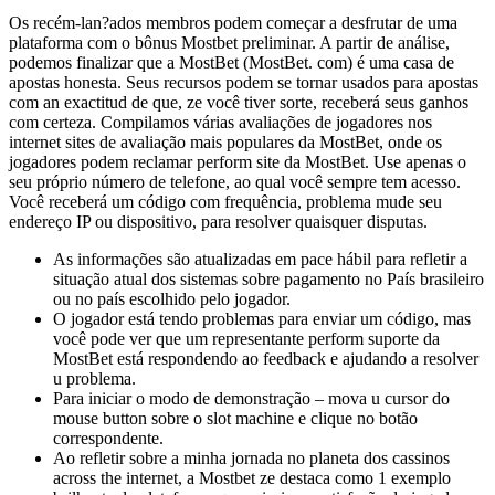
Os recém-lan?ados membros podem começar a desfrutar de uma
plataforma com o bônus Mostbet preliminar. A partir de análise,
podemos finalizar que a MostBet (MostBet. com) é uma casa de
apostas honesta. Seus recursos podem se tornar usados para apostas
com an exactitud de que, ze você tiver sorte, receberá seus ganhos
com certeza. Compilamos várias avaliações de jogadores nos
internet sites de avaliação mais populares da MostBet, onde os
jogadores podem reclamar perform site da MostBet. Use apenas o
seu próprio número de telefone, ao qual você sempre tem acesso.
Você receberá um código com frequência, problema mude seu
endereço IP ou dispositivo, para resolver quaisquer disputas.
As informações são atualizadas em pace hábil para refletir a
situação atual dos sistemas sobre pagamento no País brasileiro
ou no país escolhido pelo jogador.
O jogador está tendo problemas para enviar um código, mas
você pode ver que um representante perform suporte da
MostBet está respondendo ao feedback e ajudando a resolver
u problema.
Para iniciar o modo de demonstração – mova u cursor do
mouse button sobre o slot machine e clique no botão
correspondente.
Ao refletir sobre a minha jornada no planeta dos cassinos
across the internet, a Mostbet ze destaca como 1 exemplo