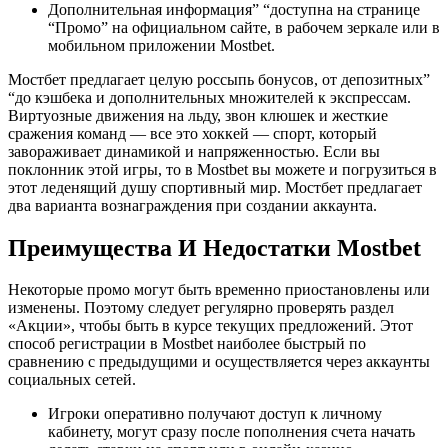
Дополнительная информация” “доступна на странице
“Промо” на официальном сайте, в рабочем зеркале или в
мобильном приложении Mostbet.
Мостбет предлагает целую россыпь бонусов, от депозитных”
“до кэшбека и дополнительных множителей к экспрессам.
Виртуозные движения на льду, звон клюшек и жесткие
сражения команд — все это хоккей — спорт, который
завораживает динамикой и напряженностью. Если вы
поклонник этой игры, то в Mostbet вы можете и погрузиться в
этот леденящий душу спортивный мир. Мостбет предлагает
два варианта вознаграждения при создании аккаунта.
Преимущества И Недостатки Mostbet
Некоторые промо могут быть временно приостановлены или
изменены. Поэтому следует регулярно проверять раздел
«Акции», чтобы быть в курсе текущих предложений. Этот
способ регистрации в Mostbet наиболее быстрый по
сравнению с предыдущими и осуществляется через аккаунты
социальных сетей.
Игроки оперативно получают доступ к личному
кабинету, могут сразу после пополнения счета начать