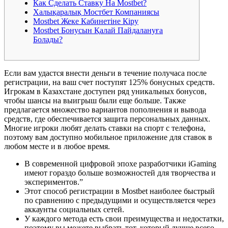
Как Сделать Ставку На Mostbet?
Халықаралық Мостбет Компаниясы
Mostbet Жеке Кабинетіне Кіру
Mostbet Бонусын Қалай Пайдалануға
Болады?
Если вам удастся внести деньги в течение получаса после
регистрации, на ваш счет поступят 125% бонусных средств.
Игрокам в Казахстане доступен ряд уникальных бонусов,
чтобы шансы на выигрыш были еще больше. Также
предлагается множество вариантов пополнения и вывода
средств, где обеспечивается защита персональных данных.
Многие игроки любят делать ставки на спорт с телефона,
поэтому вам доступно мобильное приложение для ставок в
любом месте и в любое время.
В современной цифровой эпохе разработчики iGaming
имеют гораздо больше возможностей для творчества и
экспериментов.”
Этот способ регистрации в Mostbet наиболее быстрый
по сравнению с предыдущими и осуществляется через
аккаунты социальных сетей.
У каждого метода есть свои преимущества и недостатки,
поэтому вы можете выбрать тот, который лучше всего