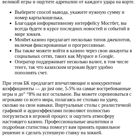
великой игры и ощутите адреналин от каждого удара на корте.
Выберите способ вывода, укажите нужную сумму и
номер карты/кошелька.
Благодаря информативному интерфейсу Мостбет, вы
всегда будете в курсе последних новостей и событий в
мире хоккея.
Mostbet казино предлагает несколько типов джекпотов,
включая фиксированные и прогрессивные.
Вы также можете войти в казино через свои аккаунты в
социальных сетях, таких как Myspace и Google.
Оператор поддерживает несколько валют, в том числе
тенге, так что казахским игрокам будет удобно
пополнять счет.
При этом БК предлагает впечатляющие и конкурентные
коэффициенты — до just one, 5-5% на самые востребованные
игры и до” “8% на все остальное. Вы можете соревноваться с
игроками со всего мира, полагаясь не столько на удачу,
сколько на свои навыки. Виртуальные столы с реалистичной
графикой и аудиоэффектами позволяют полностью
погрузиться в игровой процесс и ощутить атмосферу
настоящего казино. Профессиональные аналитики и
подробная статистика помогут вам принять правильное
решение и сделать успешную ставку на хоккей.