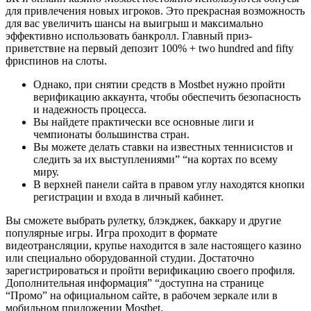
для привлечения новых игроков. Это прекрасная возможность
для вас увеличить шансы на выигрыш и максимально
эффективно использовать банкролл. Главный приз-
приветствие на первый депозит 100% + two hundred and fifty
фриспинов на слоты.
Однако, при снятии средств в Mostbet нужно пройти
верификацию аккаунта, чтобы обеспечить безопасность
и надежность процесса.
Вы найдете практически все основные лиги и
чемпионаты большинства стран.
Вы можете делать ставки на известных теннисистов и
следить за их выступлениями” “на кортах по всему
миру.
В верхней панели сайта в правом углу находятся кнопки
регистрации и входа в личный кабинет.
Вы сможете выбрать рулетку, блэкджек, баккару и другие
популярные игры. Игра проходит в формате
видеотрансляции, крупье находится в зале настоящего казино
или специально оборудованной студии. Достаточно
зарегистрироваться и пройти верификацию своего профиля.
Дополнительная информация” “доступна на странице
“Промо” на официальном сайте, в рабочем зеркале или в
мобильном приложении Mostbet.