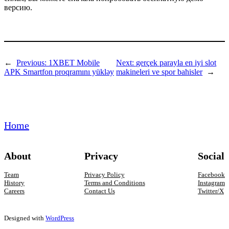
версию.
←
Previous:
1XBET Mobile
Next:
gerçek parayla en iyi slot
APK Smartfon proqramını yükləy
makineleri ve spor bahisler
→
Home
About
Privacy
Social
Team
Privacy Policy
Facebook
History
Terms and Conditions
Instagram
Careers
Contact Us
Twitter/X
Designed with
WordPress