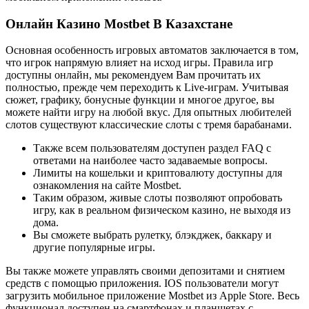
Онлайн Казино Mostbet В Казахстане
Основная особенность игровых автоматов заключается в том,
что игрок напрямую влияет на исход игры. Правила игр
доступны онлайн, мы рекомендуем Вам прочитать их
полностью, прежде чем переходить к Live-играм. Учитывая
сюжет, графику, бонусные функции и многое другое, вы
можете найти игру на любой вкус. Для опытных любителей
слотов существуют классические слоты с тремя барабанами.
Также всем пользователям доступен раздел FAQ с
ответами на наиболее часто задаваемые вопросы.
Лимиты на кошельки и криптовалюту доступны для
ознакомления на сайте Mostbet.
Таким образом, живые слоты позволяют опробовать
игру, как в реальном физическом казино, не выходя из
дома.
Вы сможете выбрать рулетку, блэкджек, баккару и
другие популярные игры.
Вы также можете управлять своими депозитами и снятием
средств с помощью приложения. IOS пользователи могут
загрузить мобильное приложение Mostbet из Apple Store. Весь
функционал доступен на смартфонах и планшетах с