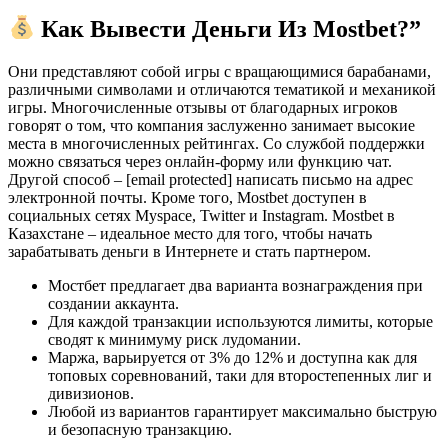
Как Вывести Деньги Из Mostbet?”
Они представляют собой игры с вращающимися барабанами,
различными символами и отличаются тематикой и механикой
игры. Многочисленные отзывы от благодарных игроков
говорят о том, что компания заслуженно занимает высокие
места в многочисленных рейтингах. Со службой поддержки
можно связаться через онлайн-форму или функцию чат.
Другой способ – [email protected] написать письмо на адрес
электронной почты. Кроме того, Mostbet доступен в
социальных сетях Myspace, Twitter и Instagram. Mostbet в
Казахстане – идеальное место для того, чтобы начать
зарабатывать деньги в Интернете и стать партнером.
Мостбет предлагает два варианта вознаграждения при
создании аккаунта.
Для каждой транзакции используются лимиты, которые
сводят к минимуму риск лудомании.
Маржа, варьируется от 3% до 12% и доступна как для
топовых соревнований, таки для второстепенных лиг и
дивизионов.
Любой из вариантов гарантирует максимально быструю
и безопасную транзакцию.