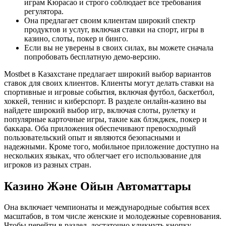
играм Кюрасао и строго соблюдает все требования
регулятора.
Она предлагает своим клиентам широкий спектр
продуктов и услуг, включая ставки на спорт, игры в
казино, слоты, покер и бинго.
Если вы не уверены в своих силах, вы можете сначала
попробовать бесплатную демо-версию.
Mostbet в Казахстане предлагает широкий выбор вариантов
ставок для своих клиентов. Клиенты могут делать ставки на
спортивные и игровые события, включая футбол, баскетбол,
хоккей, теннис и киберспорт. В разделе онлайн-казино вы
найдете широкий выбор игр, включая слоты, рулетку и
популярные карточные игры, такие как блэкджек, покер и
баккара. Оба приложения обеспечивают превосходный
пользовательский опыт и являются безопасными и
надежными. Кроме того, мобильное приложение доступно на
нескольких языках, что облегчает его использование для
игроков из разных стран.
Казино Және Ойын Автоматтары
Она включает чемпионаты и международные события всех
масштабов, в том числе женские и молодежные соревнования.
Чтобы перейти в раздел, достаточно кликнуть кнопку