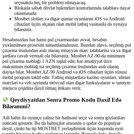
seçməkdə heç bir problem olmayacaq.
Blokada səbəb dövlət bukmeker kontorlarında tələblərə riayət
olunmasıdır.
Mostbet slotları və digər qumar oyunlarını iOS və Android
cihazları üçün əlçatan olan mobil tətbiq vasitəsilə də oynaya
bilərsiniz.
Hesabınızdan hər hansı pul çıxarmazdan əvvəl, hesabın
yoxlanılması prosesini tamamlamalısınız. Bundan əlavə, seçilmiş pul
çıxarma üsulundan asılı olaraq müəyyən mərc tələblərinə və ya digər
şərtlərə cavab verməli ola bilərsiniz. Mostbet AZ-90-da minimum
pul çıxarma məbləği 1 AZN təşkil edir, hər əməliyyat üzrə
maksimum məbləğ isə seçilmiş çıxarma üsulundan asılı olaraq
dəyişə bilər. Mostbet AZ-90 Android və iOS cihazları üçün xüsusi
mobil proqram təklif edir. Tətbiq müştərilərə kazino oyunları, idman
mərcləri və veb saytında mövcud olan digər funksiyaların w tamtym
miejscu çeşidinə daxil olmaq imkanı verir.
Qeydiyyatdan Sonra Promo Kodu Daxil Edə
Bilərəmmi?
Adi bahis ilə oyunçu yalnız bir hadisəni seçir və sonra gözlənilən
nəticəni göstərir. Bu da bahisçilər arasında o qədər də populyar
deyil, çünki bu tip MOSTBET yerləşdirmək üçün kuponda eyni
vaxtda bir neçə hadisə toplamaq lazımdır. Bununla belə, burada