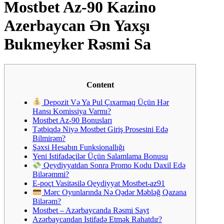
Mostbet Az-90 Kazino
Azerbaycan Ən Yaxşı
Bukmeyker Rəsmi Sa
Content
Depozit Və Ya Pul Çıxarmaq Üçün Hər
Hansı Komissiya Varmı?
Mostbet Az-90 Bonusları
Tətbiqdə Niyə Mostbet Giriş Prosesini Edə
Bilmirəm?
Şəxsi Hesabın Funksionallığı
Yeni Istifadəçilər Üçün Salamlama Bonusu
Qeydiyyatdan Sonra Promo Kodu Daxil Edə
Bilərəmmi?
E-poçt Vasitəsilə Qeydiyyat Mostbet-az91
Mərc Oyunlarında Nə Qədər Məbləğ Qazana
Bilərəm?
Mostbet – Azərbaycanda Rəsmi Sayt
Azərbaycandan Istifadə Etmək Rahatdır?