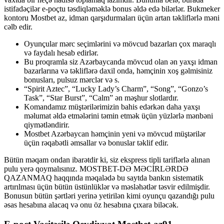
istifadəçilər e-poçtu təsdiqləməklə bonus əldə edə bilərlər. Bukmeker
kontoru Mostbet az, idman qarşıdurmaları üçün artan təkliflərlə məni
cəlb edir.
Oyunçular mərc seçimlərini və mövcud bazarları çox maraqlı
və faydalı hesab edirlər.
Bu proqramla siz Azərbaycanda mövcud olan ən yaxşı idman
bazarlarına və təkliflərə daxil onda, həmçinin xoş gəlmisiniz
bonusları, pulsuz mərclər və s.
“Spirit Aztec”, “Lucky Lady’s Charm”, “Song”, “Gonzo’s
Task”, “Star Burst”, “Calm” ən məşhur slotlardır.
Komandamız müştərilərimizin bahis edərkən daha yaxşı
məlumat əldə etmələrini təmin etmək üçün yüzlərlə mənbəni
qiymətləndirir.
Mostbet Azərbaycan həmçinin yeni və mövcud müştərilər
üçün rəqabətli əmsallar və bonuslar təklif edir.
Bütün məqam ondan ibarətdir ki, siz ekspress tipli tariflərlə alınan
pulu yerə qoymalısınız. MOSTBET-DƏ MƏCİRLƏRDƏ
QAZANMAQ haqqında məqalədə bu saytda bankın sistematik
artırılması üçün bütün üstünlüklər və məsləhətlər təsvir edilmişdir.
Bonusun bütün şərtləri yerinə yetirilən kimi oyunçu qazandığı pulu
əsas hesabına alacaq və onu öz hesabına çıxara biləcək.