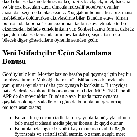
daxil olun və kazino bölməsinə keçin. Siz blackjack, rulet, baccarat
və bir çox başqaları daxil olmaqla müxtəlif populyar oyunlar
arasından seçim edə biləcəksiniz. Xoş gəldin bonusu hesabı 3 manat
məbləğində doldurarkən aktivləşdirilə bilər. Bundan əlavə, idman
bölməsində kupona 4-dən çox idman tədbiri əlavə etməklə turbo-
ekspressdən istifadə etmək imkanı var. Söhbət hazırkı forma, üzbəüz
qarşıdurmalar və komandaların meydandakı çıxışına təsir edə
biləcək digər göstəricilərin öyrənilməsindən gedir.
Yeni Istifadəçilər Üçün Salamlama
Bonusu
Gördüyünüz kimi Mostbet kazino hesaba pul qoymaq üçün heç bir
komissya tutmur. Məbləğin hamısını” “isitifadə edə biləcəksiniz,
yəni qumar oyunlarını daha çox oynaya biləcəksiniz. Bu təşviqat
hətta Android və ahora iPhone-an endirilə bilən MOSTBET mobil
APP-də də mövcuddur. Bundan əlavə, burada mərc oynama
qaydaları olduqca sadədir, ona görə də bununla pul qazanmaq
olduqca asan olacaq.
Burada bir çox canlı tədbirlər də yayımlarla müşayiət olunur –
belə matçlar xüsusi media pleyer ikonası ilə qeyd olunur.
Bununla belə, əgər siz statistikaya mərc mərclərini düzgün
öyrənsəniz və səriştəli təhlil etsəniz, o zaman uduşlu mərc