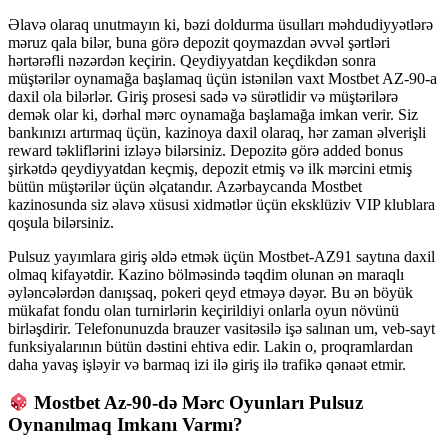
Əlavə olaraq unutmayın ki, bəzi doldurma üsulları məhdudiyyətlərə
məruz qala bilər, buna görə depozit qoymazdan əvvəl şərtləri
hərtərəfli nəzərdən keçirin. Qeydiyyatdan keçdikdən sonra
müştərilər oynamağa başlamaq üçün istənilən vaxt Mostbet AZ-90-a
daxil ola bilərlər. Giriş prosesi sadə və sürətlidir və müştərilərə
demək olar ki, dərhal mərc oynamağa başlamağa imkan verir. Siz
bankınızı artırmaq üçün, kazinoya daxil olaraq, hər zaman əlverişli
reward təkliflərini izləyə bilərsiniz. Depozitə görə added bonus
şirkətdə qeydiyyatdan keçmiş, depozit etmiş və ilk mərcini etmiş
bütün müştərilər üçün əlçatandır. Azərbaycanda Mostbet
kazinosunda siz əlavə xüsusi xidmətlər üçün eksklüziv VIP klublara
qoşula bilərsiniz.
Pulsuz yayımlara giriş əldə etmək üçün Mostbet-AZ91 saytına daxil
olmaq kifayətdir. Kazino bölməsində təqdim olunan ən maraqlı
əyləncələrdən danışsaq, pokeri qeyd etməyə dəyər. Bu ən böyük
mükafat fondu olan turnirlərin keçirildiyi onlarla oyun növünü
birləşdirir. Telefonunuzda brauzer vasitəsilə işə salınan um, veb-sayt
funksiyalarının bütün dəstini ehtiva edir. Lakin o, proqramlardan
daha yavaş işləyir və barmaq izi ilə giriş ilə trafikə qənaət etmir.
Mostbet Az-90-də Mərc Oyunları Pulsuz
Oynanılmaq Imkanı Varmı?