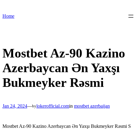
Skip
to
content
Home
Mostbet Az-90 Kazino
Azerbaycan Ən Yaxşı
Bukmeyker Rəsmi
Jan 24, 2024
—
lokerofficial.com
in
mostbet azerbaijan
by
Mostbet Az-90 Kazino Azerbaycan Ən Yaxşı Bukmeyker Rəsmi S