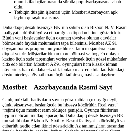
onun istifadəçilər arasında sürətlə populyarlaşmasınasəbəb
oldu.
Tətbiqin düzgün işləməsi üçün Mostbet Azərbaycan apk
faylını quraşdırmalısınız.
Daha dəqiq desək lisenziya BK-nın sahibi olan Bizbon N. V. Rəsmi
fəaliyyət – dürüstlüyü və etibarlığı təsdiq edən ikinci göstəricidir.
Bütün yeni başlayanlar üçün oxumaq tövsiyə olunan qaydalar
bölməsində faydalı məlumatları tapa bilərsiniz. Mostbet AZ 91
dəyişən bonus proqramının yaradılması kimi məqamlara lazımi
diqqət yetirir. Müştərilər idman mərc bölməsi və hoga?o onlayn
kazino üçün sadə tapşırıqları yerinə yetirmək üçün gözəl mükafatlar
əldə edə bilərlər. Mostbet-AZ91 oyunçuları həm klassik idman
növlərinə, həm də daha ekzotik fənlərə mərc edə bilərlər. İstifadəçi
dostu interfeys növbəti mərc üçün tədbir seçməyi asanlaşdırır.
Mostbet – Azərbaycanda Rəsmi Sayt
Canlı, müxtəlif hadisələrin sayına görə xəttdən çox aşağı deyil,
çünki əksəriyyəti başlanğıcda bu hissəyə köçürülür. Real vaxt”
“rejimi üçün mostbet rəsm olduqca genişdir, Oyunçu fikirlərinə
uyğun nəticəni mütləq tapacaqdır. Daha dəqiq desək lisenziya BK-
nın sahibi olan Bizbon N. Sixth v. Rəsmi fəaliyyət – dürüstlüyü və
etibarlığı təsdiq edən ikinci göstəricidir. Az tanınmışların arasından