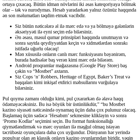
ortaya çıxacaq. Bütün idman növlərini iki əsas kateqoriyaya bölmək
olar – tək və nurodymas. Hesab yaradarkən yalnız özünüz haqqında
ən son məlumatları təqdim etmək vacibdir.
Siz bütün nəticələrə əl ilə mərc edə və ya bölməyə gələnlərin
əksəriyyəti ilə eyni seçim edə bilərsiniz.
Ən əsası, məsul qumar prinsipləri haqqında unutmayın və
sonra saytda qeydiyyatdan keçin və xidmətlərdən sonrakı
istifadə uğurlu olacaq!
Mən xüsusilə onların canlı mərc funksiyasını bəyənirəm,
burada hadisələr baş verən kimi mərc edə bilərəm.
Android proqramlar mağazasına (Google Play Store) baş
çəkin və “Mostbet” axtarın.
Siz Cops ‘n’ Robbers, Heritage of Egypt, Baker’s Treat və
başqaları kimi inkişaf etdirici məhsullarını vurğulaya
bilərsiniz.
Pul qoyma zamanı olduğu kimi, pul çıxararkən də əlavə haqq
ödəməyəcəksiniz. Bu isə böyük bir üstünlükdür,” “bu Mostbet
kazino siyasəti nəticəsində oynamaq üçün daha çox pulunuz olacaq.
Başlamaq üçün sadəcə ‘Hesabım’ sekmesine klikləyin və sonra
‘Promo Kodlar’ seçimini seçin. Bu format funksionallığı
qiymətləndirmək və mərc oyunları ilə məşğul olmaq istəyən
təcrübəsiz oyunçulara daha çox uyğundur. Dünyanın hər yerində
populyar olan ən klassik onlayn kazino oyunlarından biridir, yəqin