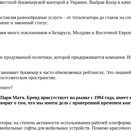
ь известной букмекерской конторой в Украине. Выбрав Кипр в ка
оставляя разнообразные услуги – от тотализатора до ставок на 
ние и законный статус.
имея много поклонников в Беларуси, Молдове и Восточной Европ
й и продуманной политики, которой придерживается компания. И
занимает букмекер в часто обновляемых рейтингах. Это лишний р
остсоветском пространстве.
тинге?
Пари Матч. Бренд присутствует на рынке с 1994 года, имеет
оворит о том, что мы имеем дело с проверенной временем ко
нторы, на степень активности использования рабочей платформы
мобильные софты для мобильных устройств. Помимо красочного