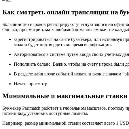
Как смотреть онлайн трансляции на б
Большинство игроков регистрируют учетную запись на официа
Однако, просмотреть матч любимой команды сможет не каждый
зарегистрироваться на сайте букмекера, или используя
можно будет подтвердить во время верификации.
Авторизоваться в системе путем ввода своих учетных да
Пополнить баланс. Важно, чтобы на счету игрока были д
В разделе лайв возле событий искать значок с значком “p
Начать просмотр.
Минимальные и максимальные ставки
Букмекер Parimatch работает в глобальном масштабе, поэтому 
потенциалу, установив доступные лимиты.
Например, размер минимальной ставки составляет всего 1 USD, 1