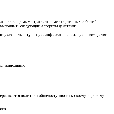
язанного с прямыми трансляциями спортивных событий.
о выполнить следующий алгоритм действий:
ции указывать актуальную информацию, которую впоследствии
вил трансляцию.
идерживается политики общедоступности к своему игровому
ого.