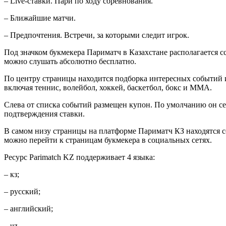
– Live-ставки. Пари по ходу соревнования.
– Ближайшие матчи.
– Предпочтения. Встречи, за которыми следит игрок.
Под значком букмекера Париматч в Казахстане располагается с
можно слушать абсолютно бесплатно.
По центру страницы находится подборка интересных событий из
включая теннис, волейбол, хоккей, баскетбол, бокс и ММА.
Слева от списка событий размещен купон. По умолчанию он се
подтверждения ставки.
В самом низу страницы на платформе Париматч КЗ находятся 
можно перейти к страницам букмекера в социальных сетях.
Ресурс Parimatch KZ поддерживает 4 языка:
– кз;
– русский;
– английский;
– uz.