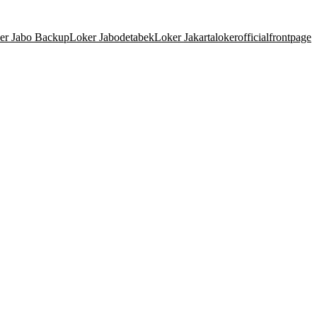
er Jabo Backup
Loker Jabodetabek
Loker Jakarta
lokerofficialfrontpage