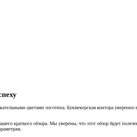
спеху
ательными цветами логотипа. Букмекерская контора уверенно вх
нашего краткого обзора. Мы уверены, что этот обзор будет поле
араметрам.